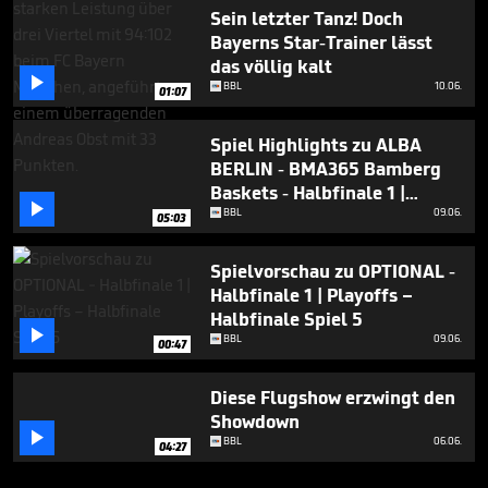
Sein letzter Tanz! Doch
Bayerns Star-Trainer lässt
das völlig kalt

BBL
10.06.
01:07
Spiel Highlights zu ALBA
BERLIN - BMA365 Bamberg
Baskets - Halbfinale 1 |

Playoffs – Halbfinale Spiel 5
BBL
09.06.
05:03
Spielvorschau zu OPTIONAL -
Halbfinale 1 | Playoffs –
Halbfinale Spiel 5

BBL
09.06.
00:47
Diese Flugshow erzwingt den
Showdown

BBL
06.06.
04:27