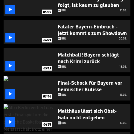
minutes,
folgt, ist kaum zu glauben
23

BBL
21.06.
seconds
05:59
Fataler Bayern-Einbruch -
jetzt kommt's zum Showdown

BBL
20.06.
04:23
Matchball! Bayern schlägt
nach Krimi zurück

BBL
18.06.
05:13
Final-Schock für Bayern vor
heimischer Kulisse

BBL
15.06.
03:44
Matthäus lässt sich Obst-
Gala nicht entgehen

BBL
13.06.
04:51