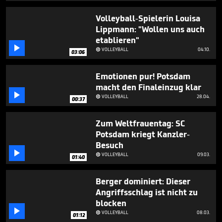
5
minutes,
Volleyball-Spielerin Louisa
23
Lippmann: "Wollen uns auch
seconds
etablieren"

VOLLEYBALL
04.10.

03:06
Emotionen pur! Potsdam
macht den Finaleinzug klar

VOLLEYBALL
28.04.

00:37
Zum Weltfrauentag: SC
Potsdam kriegt Kanzler-
Besuch

VOLLEYBALL
09.03.

01:40
Berger dominiert: Dieser
Angriffsschlag ist nicht zu
blocken

VOLLEYBALL
08.03.

01:12