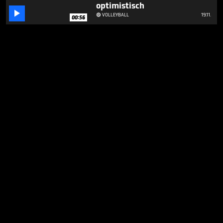
optimistisch

VOLLEYBALL
19.11.

00:56