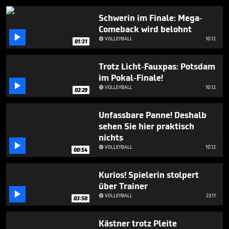
Schwerin im Finale: Mega-
Comeback wird belohnt

VOLLEYBALL
10.12.

01:31
Trotz Licht-Fauxpas: Potsdam
im Pokal-Finale!

VOLLEYBALL
10.12.

02:29
Unfassbare Panne! Deshalb
sehen Sie hier praktisch
nichts

VOLLEYBALL
10.12.

00:54
Kurios! Spielerin stolpert
über Trainer

VOLLEYBALL
23.11.

03:50
Kästner trotz Pleite