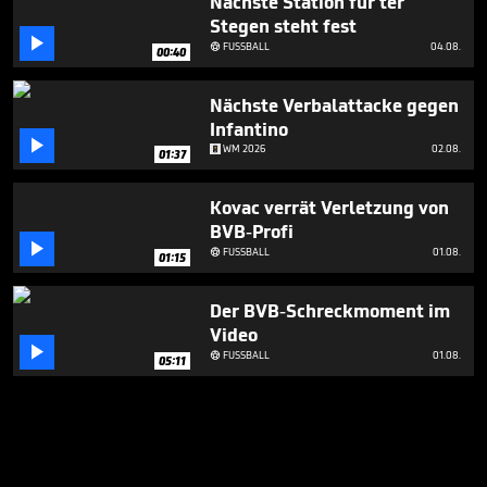
Nächste Station für ter
Stegen steht fest

FUSSBALL
04.08.

00:40
Nächste Verbalattacke gegen
Infantino

WM 2026
02.08.
01:37
Kovac verrät Verletzung von
BVB-Profi

FUSSBALL
01.08.

01:15
Der BVB-Schreckmoment im
Video

FUSSBALL
01.08.

05:11