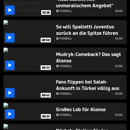
1
unmoralischem Angebot"
minute,

FUSSBALL
06.08.

14
02:26
seconds
So will Spalletti Juventus
zurück an die Spitze führen

FUSSBALL
05.08.

00:50
Mudryk-Comeback? Das sagt
Alonso

FUSSBALL
05.08.

00:33
Fans flippen bei Salah-
Ankunft in Türkei völlig aus

FUSSBALL
05.08.

00:43
Großes Lob für Alonso

FUSSBALL
05.08.

00:23