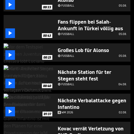
Alonso
minute,

FUSSBALL
05.08.

0
00:33
Fans flippen bei Salah-
Ankunft in Türkei völlig aus

FUSSBALL
05.08.

00:43
Großes Lob für Alonso

FUSSBALL
05.08.

00:23
Nächste Station für ter
Stegen steht fest

FUSSBALL
04.08.

00:40
Nächste Verbalattacke gegen
Infantino

WM 2026
02.08.
01:37
Kovac verrät Verletzung von