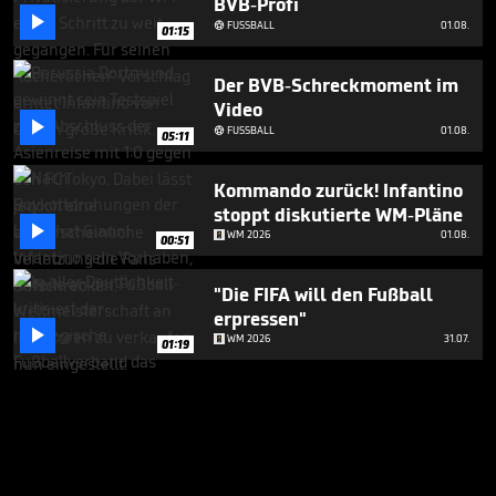
BVB-Profi

FUSSBALL
01.08.

01:15
Der BVB-Schreckmoment im
Video

FUSSBALL
01.08.

05:11
Kommando zurück! Infantino
stoppt diskutierte WM-Pläne

WM 2026
01.08.
00:51
"Die FIFA will den Fußball
erpressen"

WM 2026
31.07.
01:19