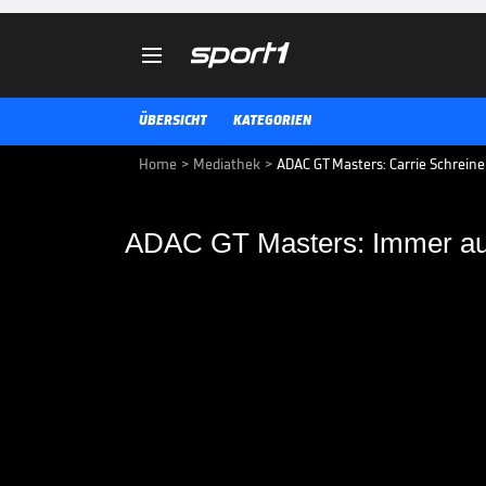

ÜBERSICHT
KATEGORIEN
Home
>
Mediathek
>
ADAC GT Masters: Carrie Schreiner
ADAC GT Masters: Immer auf
ADAC GT Masters: Imm
Das Rennen der ADAC GT Masters 
Carrie Schneider feiert ein "Kük
direkt einmal zum "Opfer".
ADAC GT MASTERS