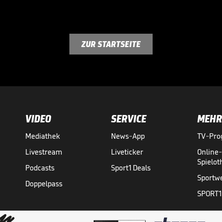
ZUR STARTSEITE
VIDEO
SERVICE
MEHR
Mediathek
News-App
TV-Pr
Livestream
Liveticker
Online
Spielo
Podcasts
Sport1 Deals
Sportw
Doppelpass
SPORT1