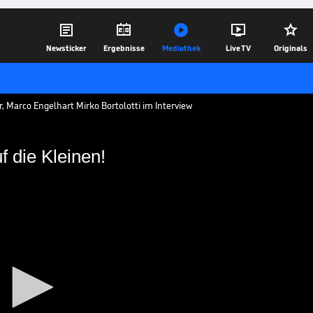





Newsticker
Ergebnisse
Mediathek
Live TV
Originals
, Marco Engelhart Mirko Bortolotti im Interview
 die Kleinen!
er auf die Kleinen!
kennt gleich zwei Gewinner, denn mit
en" Premiere auf dem Podest und wird
14.09.19