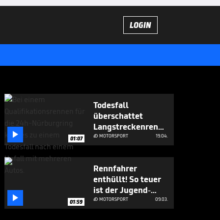
LOGIN
Todesfall
überschattet
Langstreckenrennen

am Nürburgring
MOTORSPORT
19.04.

01:07
Rennfahrer
enthüllt! So teuer
ist der Jugend-

Motorsport
MOTORSPORT
09.03.

01:59