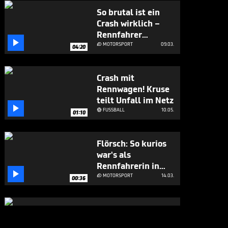
So brutal ist ein
Crash wirklich –
Rennfahrer

berichtet
MOTORSPORT
09.03.

04:20
Crash mit
Rennwagen! Kruse
teilt Unfall im Netz

FUSSBALL
10.05.

01:10
Flörsch: So kurios
war's als
Rennfahrerin in

der Fahrschule
MOTORSPORT
14.03.

00:36
Flörsch über ihr
Vorbild: "Bin in