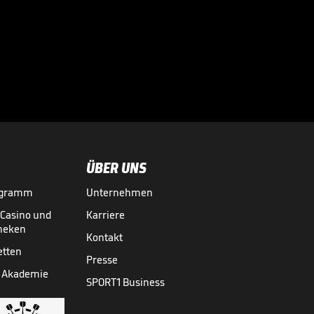
Formel-1-Hammer!
Newey erklärt
Entscheidung

FORMEL 1
10.09.
02:02
ÜBER UNS
ogramm
Unternehmen
-Casino und
Karriere
theken
Kontakt
etten
Presse
 Akademie
SPORT1 Business