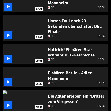
5
Mannheim

minutes,
DEL
30.04.
07:38
51
seconds
Horror-Foul nach 20
Sekunden überschattet DEL-
Finale

DEL
29.04.
02:45
Hattrick! Eisbären-Star
schreibt DEL-Geschichte

DEL
28.04.
06:08
Eisbären Berlin - Adler
Mannheim

DEL
26.04.
05:33
Die Adler erleben ein "Drittel
zum Vergessen"

DEL
24.04.
05:53