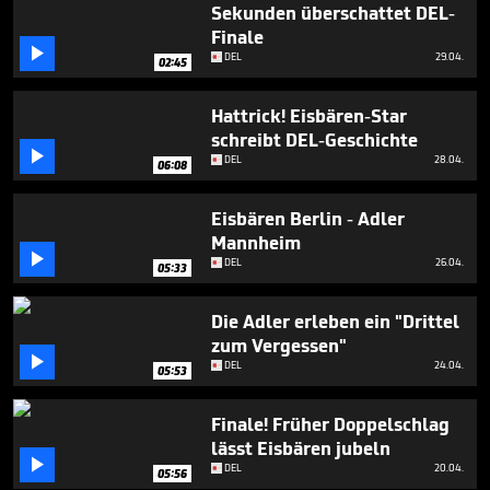
7
Sekunden überschattet DEL-
minutes,
Finale
38

DEL
29.04.
seconds
02:45
Hattrick! Eisbären-Star
schreibt DEL-Geschichte

DEL
28.04.
06:08
Eisbären Berlin - Adler
Mannheim

DEL
26.04.
05:33
Die Adler erleben ein "Drittel
zum Vergessen"

DEL
24.04.
05:53
Finale! Früher Doppelschlag
lässt Eisbären jubeln

DEL
20.04.
05:56