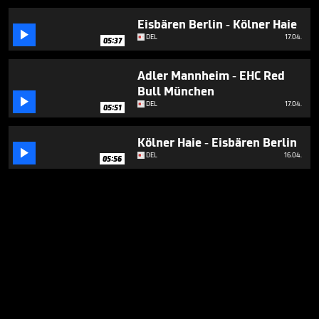
Eisbären Berlin - Kölner Haie

DEL
17.04.
05:37
Adler Mannheim - EHC Red
Bull München

DEL
17.04.
05:51
Kölner Haie - Eisbären Berlin

DEL
16.04.
05:56