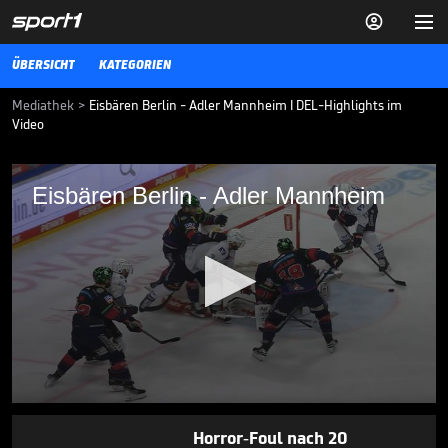


ÜBERSICHT
KATEGORIEN
Mediathek
>
Eisbären Berlin - Adler Mannheim I DEL-Highlights im
Video
Eisbären Berlin - Adler Mannheim
Eisbären Berlin - Adler Mannheim
Die Highlights der Eishockey-Partie Eisbären Berlin - Adler
Mannheim aus der DEL im Video.
DEL
30.04.26
Titel-Hattrick perfekt:
Eisbären schreiben
Geschichte

DEL
03.05.
07:43
0
seconds
Horror-Foul nach 20
of