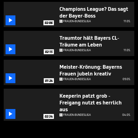
Champions League? Das sagt
der Bayer-Boss

FRAUEN-BUNDESLIGA
11.05.
02:06
Traumtor hält Bayers CL-
Träume am Leben

FRAUEN-BUNDESLIGA
11.05.
02:15
Meister-Krönung: Bayerns
Frauen jubeln kreativ

FRAUEN-BUNDESLIGA
09.05.
01:24
Keeperin patzt grob -
Freigang nutzt es herrlich
aus

FRAUEN-BUNDESLIGA
04.05.
02:34