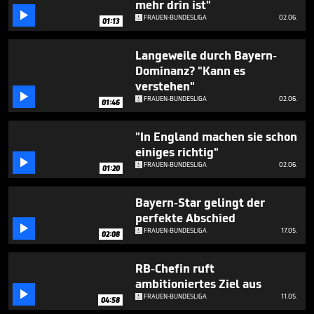
mehr drin ist"
minutes,

18
FRAUEN-BUNDESLIGA
02.06.
01:13
seconds
Langeweile durch Bayern-
Dominanz? "Kann es
verstehen"

FRAUEN-BUNDESLIGA
02.06.
01:46
"In England machen sie schon
einiges richtig"

FRAUEN-BUNDESLIGA
02.06.
01:20
Bayern-Star gelingt der
perfekte Abschied

FRAUEN-BUNDESLIGA
17.05.
02:08
RB-Chefin ruft
ambitioniertes Ziel aus

FRAUEN-BUNDESLIGA
11.05.
04:58