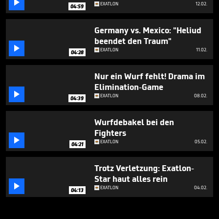

EXATLON
12.02.
04:59
Germany vs. Mexico: "Heliud
beendet den Traum"

EXATLON
11.02.
04:28
Nur ein Wurf fehlt! Drama im
Elimination-Game

EXATLON
08.02.
04:39
Wurfdebakel bei den
Fighters

EXATLON
05.02.
04:21
Trotz Verletzung: Exatlon-
Star haut alles rein

EXATLON
04.02.
04:13