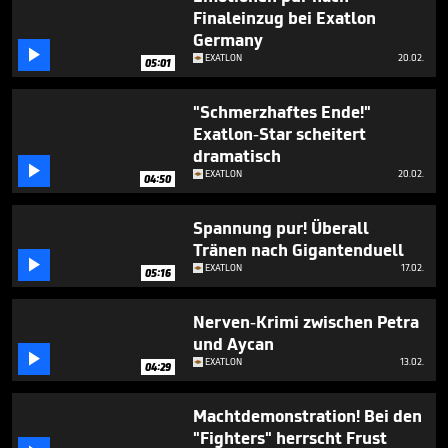
4
Finaleinzug bei Exatlon
minutes,
Germany
34

seconds
EXATLON
20.02.
05:01
"Schmerzhaftes Ende!"
Exatlon-Star scheitert
dramatisch

EXATLON
20.02.
04:50
Spannung pur! Überall
Tränen nach Gigantenduell

EXATLON
17.02.
05:16
Nerven-Krimi zwischen Petra
und Aycan

EXATLON
13.02.
04:29
Machtdemonstration! Bei den
"Fighters" herrscht Frust