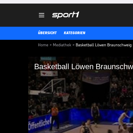

ÜBERSICHT
KATEGORIEN
Home
>
Mediathek
>
Basketball Löwen Braunschweig -
Basketball Löwen Bra
Würzburg Baskets
Die BBL-Highlights der Basketba
Braunschweig - Fitness First Wü
BBL