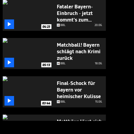
Fataler Bayern-
Einbruch - jetzt
kommt's zum

Showdown
BBL
20.06.
04:23
Matchball! Bayern
schlägt nach Krimi
zurück

BBL
18.06.
05:13
Final-Schock für
Bayern vor
heimischer Kulisse

BBL
15.06.
03:44
Matthäus lässt sich
Obst-Gala nicht