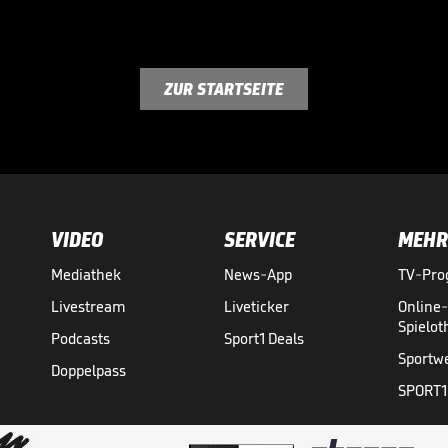
ZUR STARTSEITE
VIDEO
SERVICE
MEHR
Mediathek
News-App
TV-Pr
Livestream
Liveticker
Online
Spielo
Podcasts
Sport1 Deals
Sportw
Doppelpass
SPORT1