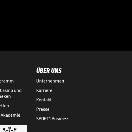
Diese Flugshow
erzwingt den
Showdown

BBL
06.06.
04:27
ÜBER UNS
ogramm
Unternehmen
-Casino und
Karriere
theken
Kontakt
etten
Presse
 Akademie
SPORT1 Business