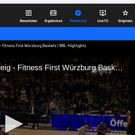





Newsticker
Ergebnisse
Mediathek
Live TV
Originals
 Fitness First Würzburg Baskets | BBL-Highlights
Basketball Löwen Braunschweig - Fitness First Würzburg Baskets
unschweig - Fitness First
ll-Partie Basketball Löwen
rzburg Baskets im Video.
18.02.26