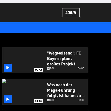
LOGIN
"Wegweisend": FC
Bayern plant
großes Projekt

BBL
04.08.
00:42
Was nach der
Mega-Führung
folgt, ist kaum zu

glauben
BBL
21.06.
05:59