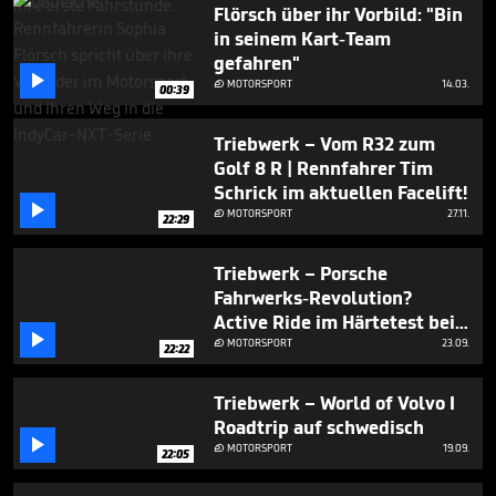
Flörsch über ihr Vorbild: "Bin
in seinem Kart-Team
gefahren"

MOTORSPORT
14.03.

00:39
Triebwerk – Vom R32 zum
Golf 8 R | Rennfahrer Tim
Schrick im aktuellen Facelift!

MOTORSPORT
27.11.

22:29
Triebwerk – Porsche
Fahrwerks-Revolution?
Active Ride im Härtetest bei

Walter Röhrl & Tim Schrick I
MOTORSPORT
23.09.

22:22
Nürburgring Nordschleife
Triebwerk – World of Volvo I
Roadtrip auf schwedisch

MOTORSPORT
19.09.

22:05