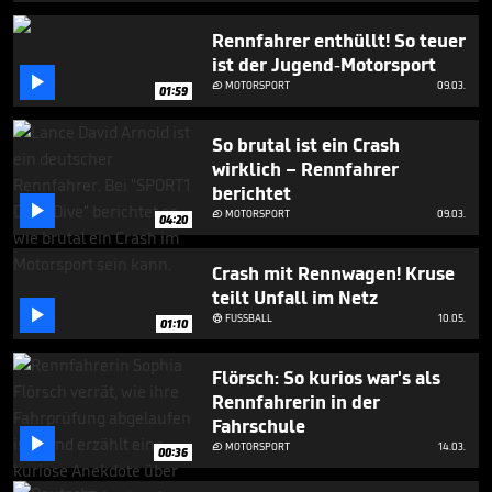
1
minute,
Rennfahrer enthüllt! So teuer
29
ist der Jugend-Motorsport
seconds

MOTORSPORT
09.03.

01:59
So brutal ist ein Crash
wirklich – Rennfahrer
berichtet

MOTORSPORT
09.03.

04:20
Crash mit Rennwagen! Kruse
teilt Unfall im Netz

FUSSBALL
10.05.

01:10
Flörsch: So kurios war's als
Rennfahrerin in der
Fahrschule

MOTORSPORT
14.03.

00:36