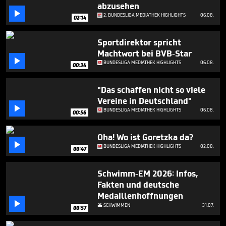
seconds
abzusehen

2. BUNDESLIGA MEDIATHEK HIGHLIGHTS
06.08.
02:14
Sportdirektor spricht
Machtwort bei BVB-Star

BUNDESLIGA MEDIATHEK HIGHLIGHTS
06.08.
00:34
"Das schaffen nicht so viele
Vereine in Deutschland"

BUNDESLIGA MEDIATHEK HIGHLIGHTS
06.08.
00:56
Oha! Wo ist Goretzka da?

BUNDESLIGA MEDIATHEK HIGHLIGHTS
02.08.
00:47
Schwimm-EM 2026: Infos,
Fakten und deutsche
Medaillenhoffnungen

SCHWIMMEN
31.07.

00:57