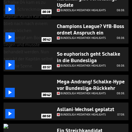
minute,
Update
31

BUNDESLIGA MEDIATHEK HIGHLIGHTS
08.08.
seconds
00:38
Champions League? VfB-Boss
ordnet Anspruch ein

BUNDESLIGA MEDIATHEK HIGHLIGHTS
08.08.
00:42
So euphorisch geht Schalke
in die Bundesliga

BUNDESLIGA MEDIATHEK HIGHLIGHTS
08.08.
03:57
Mega-Andrang! Schalke-Hype
vor Bundesliga-Rückkehr

BUNDESLIGA MEDIATHEK HIGHLIGHTS
08.08.
00:42
Asllani-Wechsel geplatzt

BUNDESLIGA MEDIATHEK HIGHLIGHTS
07.08.
00:50
Ein Streichkandidat