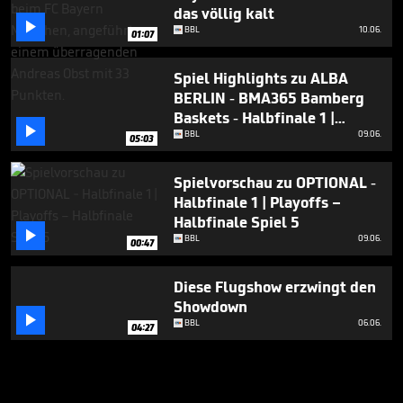
das völlig kalt

BBL
10.06.
01:07
Spiel Highlights zu ALBA
BERLIN - BMA365 Bamberg
Baskets - Halbfinale 1 |

Playoffs – Halbfinale Spiel 5
BBL
09.06.
05:03
Spielvorschau zu OPTIONAL -
Halbfinale 1 | Playoffs –
Halbfinale Spiel 5

BBL
09.06.
00:47
Diese Flugshow erzwingt den
Showdown

BBL
06.06.
04:27