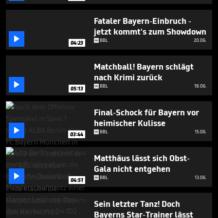
minutes,
29
seconds
Fataler Bayern-Einbruch -
jetzt kommt's zum Showdown

BBL
20.06.
04:23
Matchball! Bayern schlägt
nach Krimi zurück

BBL
18.06.
05:13
Final-Schock für Bayern vor
heimischer Kulisse

BBL
15.06.
03:44
Matthäus lässt sich Obst-
Gala nicht entgehen

BBL
13.06.
04:51
Sein letzter Tanz! Doch
Bayerns Star-Trainer lässt