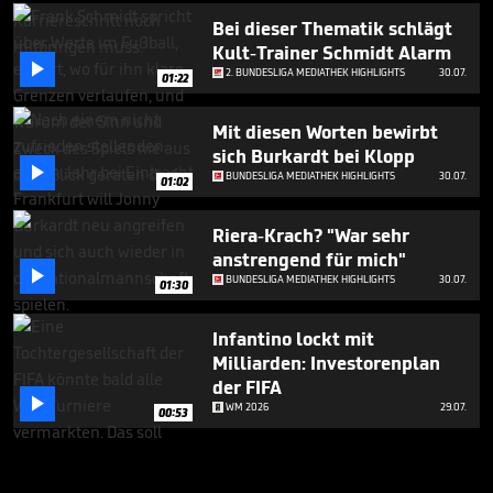
Bei dieser Thematik schlägt
Kult-Trainer Schmidt Alarm

2. BUNDESLIGA MEDIATHEK HIGHLIGHTS
30.07.
01:22
Mit diesen Worten bewirbt
sich Burkardt bei Klopp

BUNDESLIGA MEDIATHEK HIGHLIGHTS
30.07.
01:02
Riera-Krach? "War sehr
anstrengend für mich"

BUNDESLIGA MEDIATHEK HIGHLIGHTS
30.07.
01:30
Infantino lockt mit
Milliarden: Investorenplan
der FIFA

WM 2026
29.07.
00:53