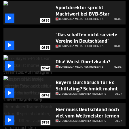
50
Sportdirektor spricht
seconds
Machtwort bei BVB-Star

BUNDESLIGA MEDIATHEK HIGHLIGHTS
06.08.
00:34
"Das schaffen nicht so viele
Vereine in Deutschland"

BUNDESLIGA MEDIATHEK HIGHLIGHTS
06.08.
00:56
Oha! Wo ist Goretzka da?

BUNDESLIGA MEDIATHEK HIGHLIGHTS
02.08.
00:47
Bayern-Durchbruch für Ex-
Schützling? Schmidt mahnt

2. BUNDESLIGA MEDIATHEK HIGHLIGHTS
30.07.
00:48
Hier muss Deutschland noch
viel vom Weltmeister lernen

2. BUNDESLIGA MEDIATHEK HIGHLIGHTS
30.07.
01:36