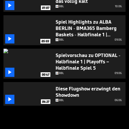
das völlig kalt

BBL
10.06.
01:07
Spiel Highlights zu ALBA
BERLIN - BMA365 Bamberg
Baskets - Halbfinale 1 |

Playoffs – Halbfinale Spiel 5
BBL
09.06.
05:03
Spielvorschau zu OPTIONAL -
Halbfinale 1 | Playoffs –
Halbfinale Spiel 5

BBL
09.06.
00:47
Diese Flugshow erzwingt den
Showdown

BBL
06.06.
04:27