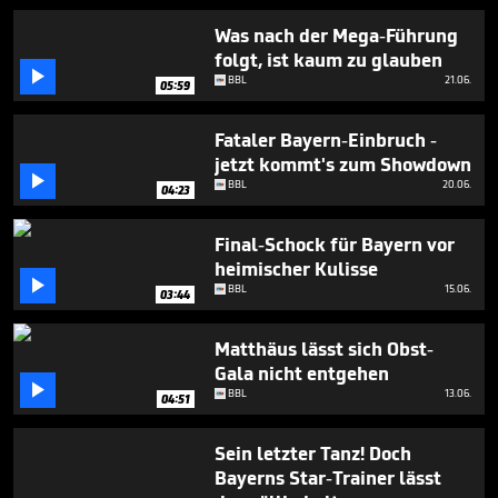
5
minutes,
Was nach der Mega-Führung
13
folgt, ist kaum zu glauben
seconds

BBL
21.06.
05:59
Fataler Bayern-Einbruch -
jetzt kommt's zum Showdown

BBL
20.06.
04:23
Final-Schock für Bayern vor
heimischer Kulisse

BBL
15.06.
03:44
Matthäus lässt sich Obst-
Gala nicht entgehen

BBL
13.06.
04:51
Sein letzter Tanz! Doch
Bayerns Star-Trainer lässt