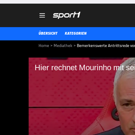

ÜBERSICHT
KATEGORIEN
Home
>
Mediathek
>
Bemerkenswerte Antrittsrede vo
Hier rechnet Mourinho mit se
Hier rechnet Mourinh
José Mourinho schließt als Traine
geschmückten Kreis. Der Portugi
Aufgabe bei seinem neuen und a
INT. FUSSBALL