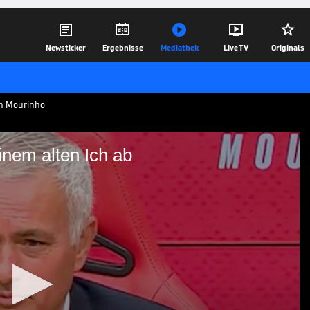





Newsticker
Ergebnisse
Mediathek
Live TV
Originals
n Mourinho
inem alten Ich ab
o mit seinem alten Ich ab
r von Benfica einen mit vielen Titeln
ese sei nun ein anderer Mensch und die
lten Verein eine Herzensangelegenheit.
18.09.25