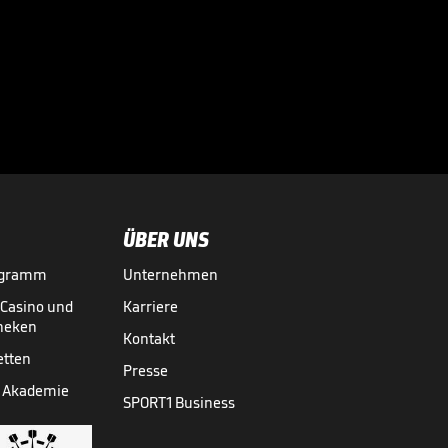
Die Eberl-Attacke
im Video

INT. FUSSBALL
29.07.

01:29
ÜBER UNS
ogramm
Unternehmen
-Casino und
Karriere
theken
Kontakt
etten
Presse
 Akademie
SPORT1 Business