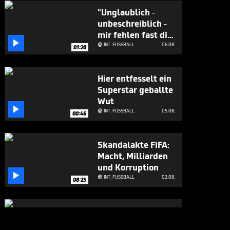
"Unglaublich -
unbeschreiblich -
mir fehlen fast die

Worte!"
INT. FUSSBALL
06.08.

01:20
Hier entfesselt ein
Superstar geballte
Wut

INT. FUSSBALL
05.08.

00:46
Skandalakte FIFA:
Macht, Milliarden
und Korruption

INT. FUSSBALL
02.08.

08:25
Boateng? "Er ist
für mich wie