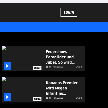
LOGIN
Feuershow,
Paraglider und
Jubel: So wird

dieser WM-Held
INT. FUSSBALL
06.08.

00:23
empfangen
Kanadas Premier
wird wegen
Infantino

überdeutlich
INT. FUSSBALL
06.08.

00:34