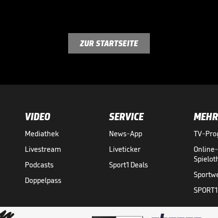
ZUR STARTSEITE
VIDEO
SERVICE
MEHR
Mediathek
News-App
TV-Pr
Livestream
Liveticker
Online
Spielo
Podcasts
Sport1 Deals
Sportw
Doppelpass
SPORT1