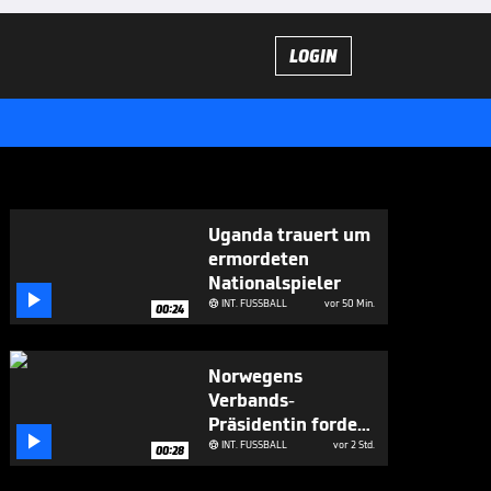
LOGIN
Uganda trauert um
ermordeten
Nationalspieler

INT. FUSSBALL
vor 50 Min.

00:24
Norwegens
Verbands-
Präsidentin fordert

Infantino-Rücktritt
INT. FUSSBALL
vor 2 Std.

00:28