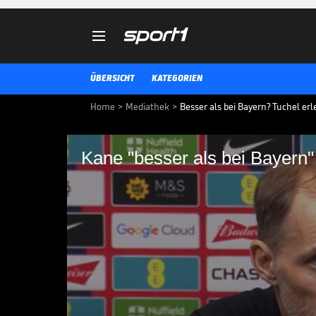

ÜBERSICHT
KATEGORIEN
Home
>
Mediathek
>
Besser als bei Bayern? Tuchel er
Kane "besser als bei Bayern"
Kane "besser als bei
Das England-Debüt von Thomas Tu
2:0 machte Harry Kane den Sack z
Nationaldress sogar noch mehr Q
gemeinsamen Zeit in München.
INT. FUSSBALL