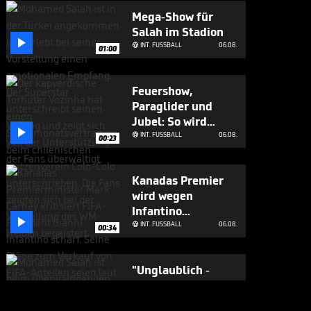
Mega-Show für
Salah im Stadion

INT. FUSSBALL
06.08.

01:00
Feuershow,
Paraglider und
Jubel: So wird

dieser WM-Held
INT. FUSSBALL
06.08.

00:23
empfangen
Kanadas Premier
wird wegen
Infantino

überdeutlich
INT. FUSSBALL
06.08.

00:34
"Unglaublich -
unbeschreiblich -
mir fehlen fast die