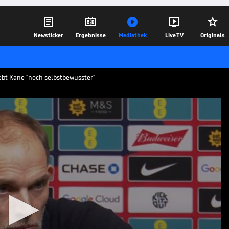





Newsticker
Ergebnisse
Mediathek
Live TV
Originals
lebt Kane "noch selbstbewusster"
 Bayern"
chel ist geglückt. Mit seinem Tor zum
u. Für Tuchel hat der Stürmer im
ualitäten als während der
22.03.25