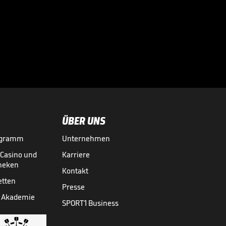
Tuchel-Kritik?
"Habe nichts
anderes erwartet"

INT. FUSSBALL
01.08.

01:01
ÜBER UNS
ogramm
Unternehmen
-Casino und
Karriere
theken
Kontakt
etten
Presse
 Akademie
SPORT1 Business