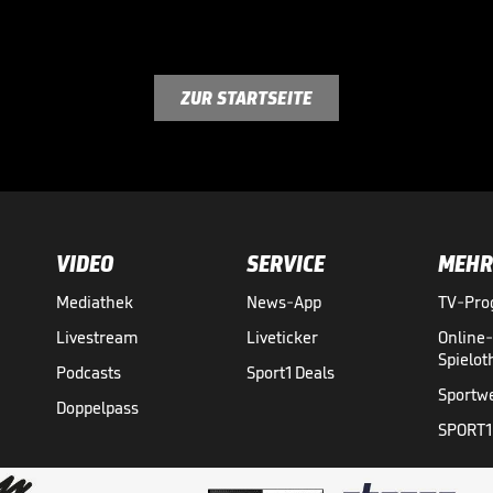
ZUR STARTSEITE
VIDEO
SERVICE
MEHR
Mediathek
News-App
TV-Pr
Livestream
Liveticker
Online
Spielo
Podcasts
Sport1 Deals
Sportw
Doppelpass
SPORT1