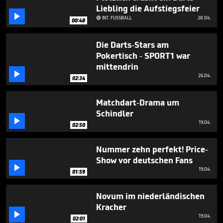
seconds
Liebling die Aufstiegsfeier

INT. FUSSBALL
28.04.

00:48
Die Darts-Stars am
Pokertisch - SPORT1 war
mittendrin

26.04.
02:34
Matchdart-Drama um
Schindler

19.04.
02:50
Nummer zehn perfekt! Price-
Show vor deutschen Fans

19.04.
01:59
Novum im niederländischen
Kracher

19.04.
02:01