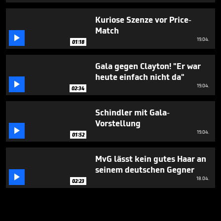
Kuriose Szenze vor Price-
Match

19.04.
01:18
Gala gegen Clayton! "Er war
heute einfach nicht da"

19.04.
02:34
Schindler mit Gala-
Vorstellung

19.04.
01:52
MvG lässt kein gutes Haar an
seinem deutschen Gegner

18.04.
02:23