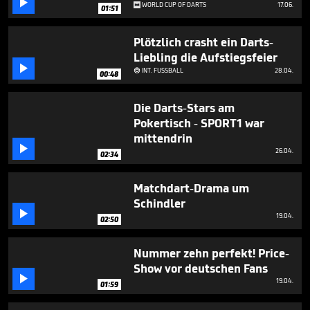

minute,
WORLD CUP OF DARTS
17.06.
01:51
40
seconds
Plötzlich crasht ein Darts-
Liebling die Aufstiegsfeier

INT. FUSSBALL
28.04.

00:48
Die Darts-Stars am
Pokertisch - SPORT1 war
mittendrin

26.04.
02:34
Matchdart-Drama um
Schindler

19.04.
02:50
Nummer zehn perfekt! Price-
Show vor deutschen Fans

19.04.
01:59