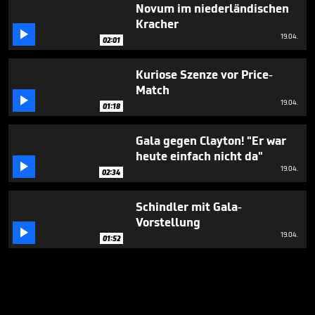
Novum im niederländischen
Kracher

19.04.
02:01
Kuriose Szenze vor Price-
Match

19.04.
01:18
Gala gegen Clayton! "Er war
heute einfach nicht da"

19.04.
02:34
Schindler mit Gala-
Vorstellung

19.04.
01:52