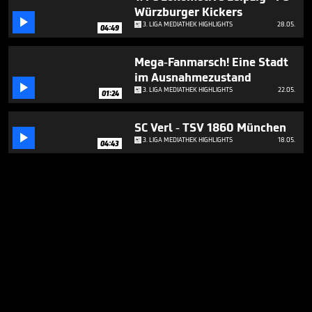
Würzburger Kickers

3. LIGA MEDIATHEK HIGHLIGHTS
28.05.
04:49
Mega-Fanmarsch! Eine Stadt
im Ausnahmezustand

3. LIGA MEDIATHEK HIGHLIGHTS
22.05.
01:24
SC Verl - TSV 1860 München

3. LIGA MEDIATHEK HIGHLIGHTS
18.05.
04:43