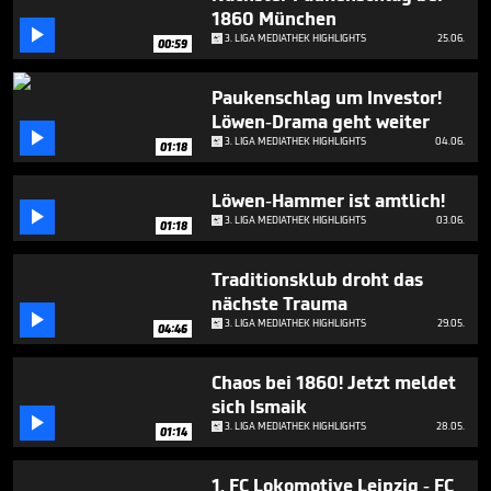
minutes,
1860 München
27

3. LIGA MEDIATHEK HIGHLIGHTS
25.06.
seconds
00:59
Paukenschlag um Investor!
Löwen-Drama geht weiter

3. LIGA MEDIATHEK HIGHLIGHTS
04.06.
01:18
Löwen-Hammer ist amtlich!

3. LIGA MEDIATHEK HIGHLIGHTS
03.06.
01:18
Traditionsklub droht das
nächste Trauma

3. LIGA MEDIATHEK HIGHLIGHTS
29.05.
04:46
Chaos bei 1860! Jetzt meldet
sich Ismaik

3. LIGA MEDIATHEK HIGHLIGHTS
28.05.
01:14
1. FC Lokomotive Leipzig - FC