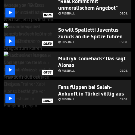
"Real kommt mit
unmoralischem Angebot"

FUSSBALL
06.08.

02:26
So will Spalletti Juventus
zurück an die Spitze führen

FUSSBALL
05.08.

00:50
Mudryk-Comeback? Das sagt
Alonso

FUSSBALL
05.08.

00:33
Fans flippen bei Salah-
Ankunft in Türkei völlig aus

FUSSBALL
05.08.

00:43