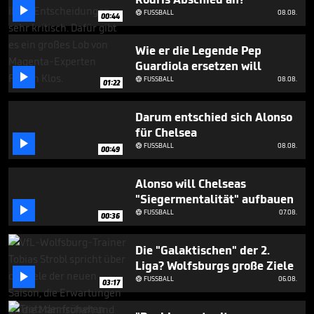
seconds

FUSSBALL
08.08.

00:44
Wie er die Legende Pep
Guardiola ersetzen will

FUSSBALL
08.08.

01:22
Darum entschied sich Alonso
für Chelsea

FUSSBALL
08.08.

00:49
Alonso will Chelseas
"Siegermentalität" aufbauen

FUSSBALL
07.08.

00:36
Die "Galaktischen" der 2.
Liga? Wolfsburgs große Ziele

FUSSBALL
06.08.

03:17