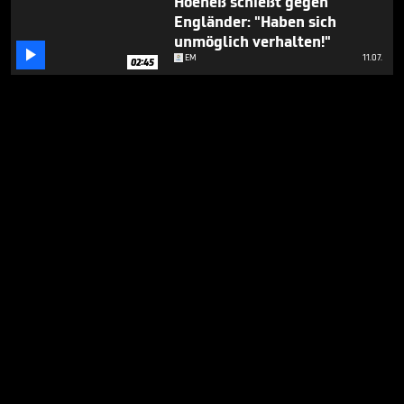
Hoeneß schießt gegen
Engländer: "Haben sich
unmöglich verhalten!"

EM
11.07.
02:45