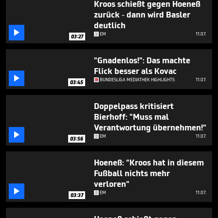
Kroos schießt gegen Hoeneß
zurück - dann wird Basler
deutlich

EM
11.07.
03:27
"Gnadenlos!": Das machte
Flick besser als Kovac

BUNDESLIGA MEDIATHEK HIGHLIGHTS
11.07.
03:45
Doppelpass kritisiert
Bierhoff: "Muss mal
Verantwortung übernehmen!"

EM
11.07.
03:56
Hoeneß: "Kroos hat in diesem
Fußball nichts mehr
verloren"

EM
11.07.
03:37