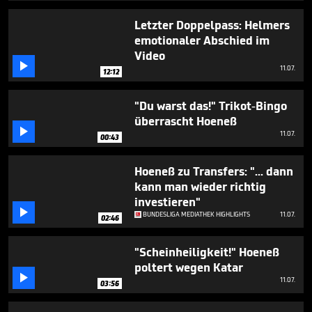
2
minutes,
Letzter Doppelpass: Helmers
58
emotionaler Abschied im
seconds
Video

11.07.
12:12
"Du warst das!" Trikot-Bingo
überrascht Hoeneß

11.07.
00:43
Hoeneß zu Transfers: "... dann
kann man wieder richtig
investieren"

BUNDESLIGA MEDIATHEK HIGHLIGHTS
11.07.
02:46
"Scheinheiligkeit!" Hoeneß
poltert wegen Katar

11.07.
03:56