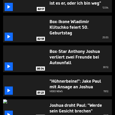
2
ist es er, oder ich bin weg"

minutes,
12.04.
02:17
53
seconds
Box-Ikone Wladimir
Klitschko feiert 50.
Geburtstag

25.03.
02:18
Box-Star Anthony Joshua
verliert zwei Freunde bei
Autounfall

30.12.
00:34
"Hühnerbeine!": Jake Paul
mit Ansage an Joshua

VIDEO NEWS
19.12.
01:23
Joshua droht Paul: "Werde
sein Gesicht brechen"
