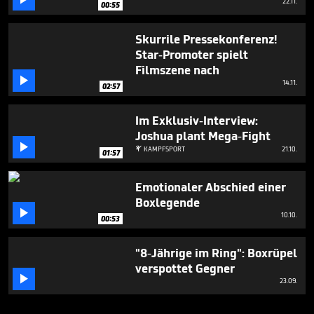
22.11.
00:55
Skurrile Pressekonferenz!
Star-Promoter spielt
Filmszene nach

14.11.
02:57
Im Exklusiv-Interview:
Joshua plant Mega-Fight

KAMPFSPORT
21.10.

01:57
Emotionaler Abschied einer
Boxlegende

10.10.
00:53
"8-Jährige im Ring": Boxrüpel
verspottet Gegner

23.09.