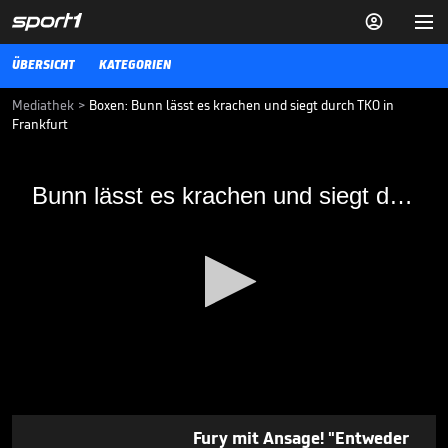


ÜBERSICHT
KATEGORIEN
Mediathek
>
Boxen: Bunn lässt es krachen und siegt durch TKO in
Frankfurt
Bunn lässt es krachen und siegt durch TKO
Bunn lässt es krachen und siegt durch TKO
Leon Bunn legt einen starken Kampf gegen Leon Harth hin und
siegt durch TKO
05.05.19
Deutschland hat einen Box-
Weltmeister im
Schwergewicht!

27.06.
01:05
0
seconds
Fury mit Ansage! "Entweder
of