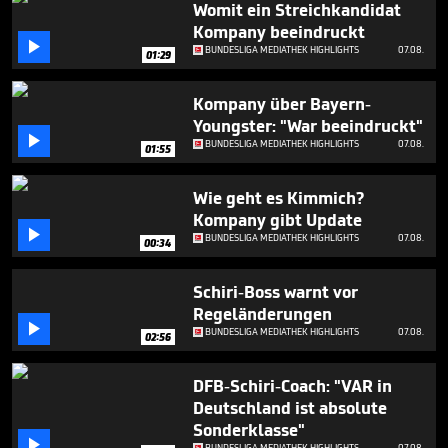
Womit ein Streichkandidat
48
seconds
Kompany beeindruckt

BUNDESLIGA MEDIATHEK HIGHLIGHTS
07.08.
01:29
Kompany über Bayern-
Youngster: "War beeindruckt"

BUNDESLIGA MEDIATHEK HIGHLIGHTS
07.08.
01:55
Wie geht es Kimmich?
Kompany gibt Update

BUNDESLIGA MEDIATHEK HIGHLIGHTS
07.08.
00:34
Schiri-Boss warnt vor
Regeländerungen

BUNDESLIGA MEDIATHEK HIGHLIGHTS
07.08.
02:56
DFB-Schiri-Coach: "VAR in
Deutschland ist absolute
Sonderklasse"

BUNDESLIGA MEDIATHEK HIGHLIGHTS
07.08.