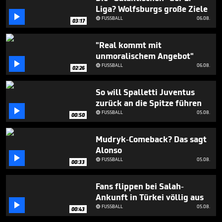
minutes,
Liga? Wolfsburgs große Ziele
17

seconds
FUSSBALL
06.08.

03:17
"Real kommt mit
unmoralischem Angebot"

FUSSBALL
06.08.

02:26
So will Spalletti Juventus
zurück an die Spitze führen

FUSSBALL
05.08.

00:50
Mudryk-Comeback? Das sagt
Alonso

FUSSBALL
05.08.

00:33
Fans flippen bei Salah-
Ankunft in Türkei völlig aus

FUSSBALL
05.08.

00:43