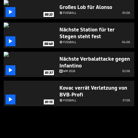
Großes Lob für Alonso

FUSSBALL
05.08.

00:23
Nächste Station für ter
Stegen steht fest

FUSSBALL
04.08.

00:40
Nächste Verbalattacke gegen
Infantino

WM 2026
02.08.
01:37
Kovac verrät Verletzung von
BVB-Profi

FUSSBALL
01.08.

01:15