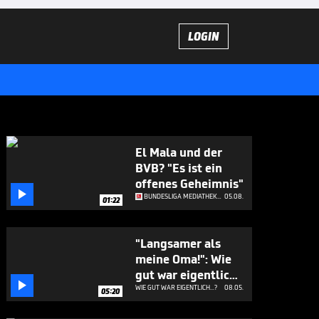
LOGIN
El Mala und der
BVB? "Es ist ein
offenes Geheimnis"

BUNDESLIGA MEDIATHEK HIGHLIGHTS
05.08.
01:22
"Langsamer als
meine Oma!": Wie
gut war eigentlich

Pep Guardiola...als
WIE GUT WAR EIGENTLICH...?
08.05.
05:20
Spieler?