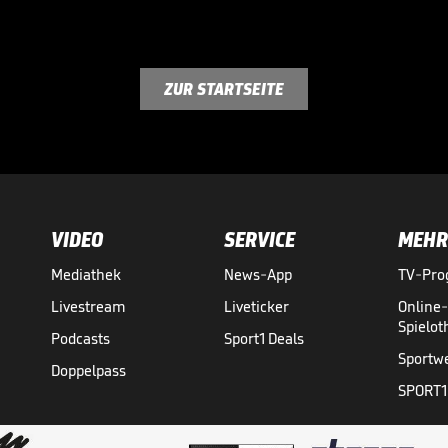
ZUR STARTSEITE
VIDEO
SERVICE
MEHR
Mediathek
News-App
TV-Pr
Livestream
Liveticker
Online
Spielo
Podcasts
Sport1 Deals
Sportw
Doppelpass
SPORT1