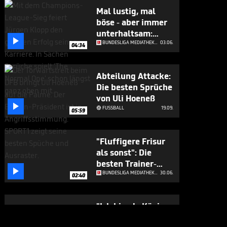
Mal lustig, mal
böse - aber immer
unterhaltsam:

Klopps beste
BUNDESLIGA MEDIATHEK HIGHLIGHTS
03.06.
04:34
Sprüche
Abteilung Attacke:
Die besten Sprüche
von Uli Hoeneß

FUSSBALL
19.09.

05:59
"Fluffigere Frisur
als sonst": Die
besten Trainer-

Sprüche der Saison
BUNDESLIGA MEDIATHEK HIGHLIGHTS
30.06.
02:40
"Ich bin als König
gekommen ..." -