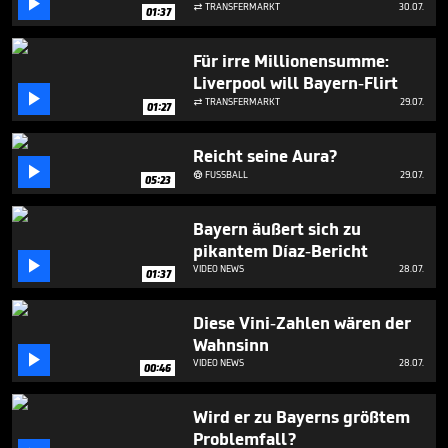

TRANSFERMARKT
30.07.

01:37
Für irre Millionensumme:
Liverpool will Bayern-Flirt

TRANSFERMARKT
29.07.

01:27
Reicht seine Aura?

FUSSBALL
29.07.

05:23
Bayern äußert sich zu
pikantem Díaz-Bericht

VIDEO NEWS
28.07.
01:37
Diese Vini-Zahlen wären der
Wahnsinn

VIDEO NEWS
28.07.
00:46
Wird er zu Bayerns größtem
Problemfall?