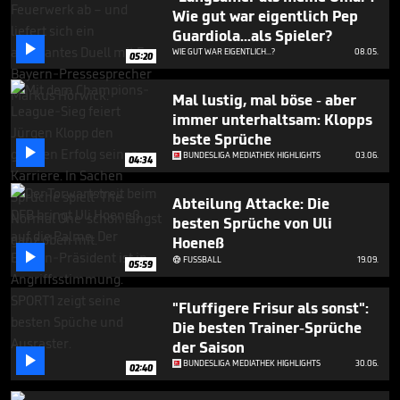
3
Wie gut war eigentlich Pep
minutes,
Guardiola...als Spieler?
35

seconds
WIE GUT WAR EIGENTLICH...?
08.05.
05:20
Mal lustig, mal böse - aber
immer unterhaltsam: Klopps
beste Sprüche

BUNDESLIGA MEDIATHEK HIGHLIGHTS
03.06.
04:34
Abteilung Attacke: Die
besten Sprüche von Uli
Hoeneß

FUSSBALL
19.09.

05:59
"Fluffigere Frisur als sonst":
Die besten Trainer-Sprüche
der Saison

BUNDESLIGA MEDIATHEK HIGHLIGHTS
30.06.
02:40