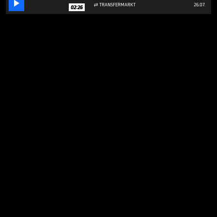

TRANSFERMARKT
26.07.

02:26