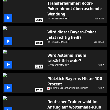
Transferhammer! Rodri-
Poker nimmt überraschende
Wendung

TRANSFERMARKT
vor 5 Std.

01:09
Wird dieser Bayern-Poker
jetzt richtig heiß?

TRANSFERMARKT
vor 12 Std.

01:41
Wird Asllanis Traum
tatsächlich wahr?

TRANSFERMARKT
31.07.

01:55
Plötzlich Bayerns Mister 100
Prozent

BUNDESLIGA MEDIATHEK HIGHLIGHTS
31.07.
07:17
Deutscher Trainer wohl im
Anflug auf Woltemade-Klub