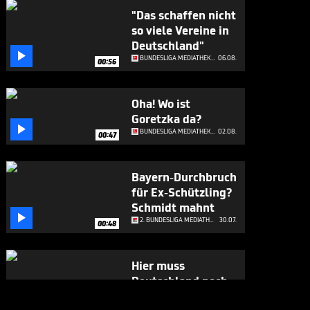
"Das schaffen nicht
so viele Vereine in
Deutschland"

BUNDESLIGA MEDIATHEK HIGHLIGHTS
06.08.
00:56
Oha! Wo ist
Goretzka da?

BUNDESLIGA MEDIATHEK HIGHLIGHTS
02.08.
00:47
Bayern-Durchbruch
für Ex-Schützling?
Schmidt mahnt

2. BUNDESLIGA MEDIATHEK HIGHLIGHTS
30.07.
00:48
Hier muss
Deutschland noch
viel vom

2. BUNDESLIGA MEDIATHEK HIGHLIGHTS
30.07.