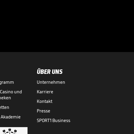
Infantino lockt mit
Milliarden:
Investorenplan der

FIFA
WM 2026
29.07.
00:53
ÜBER UNS
ogramm
Unternehmen
-Casino und
Karriere
theken
Kontakt
etten
Presse
 Akademie
SPORT1 Business