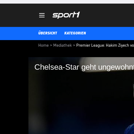

ÜBERSICHT
KATEGORIEN
Home
>
Mediathek
>
Premier League: Hakim Ziyech vo
Chelsea-Star geht ungewohnt
Chelsea-Star geht u
Hakim Ziyech hat sich von seinem
Marokkaner verzichtet künftig a
Vertragsverhandlungen selbst i