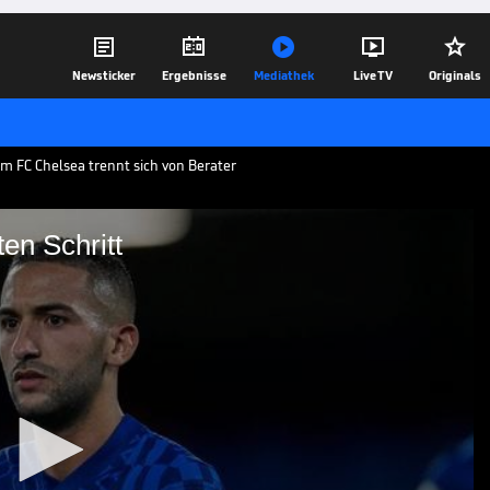





Newsticker
Ergebnisse
Mediathek
Live TV
Originals
m FC Chelsea trennt sich von Berater
en Schritt
ngewohnten Schritt
 Spielerberater getrennt. Der
uf einen Agenten und will
n die Hand nehmen.
09.07.22