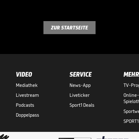
ZUR STARTSEITE
VIDEO
SERVICE
MEHR
Mediathek
News-App
TV-Pr
Livestream
Liveticker
Online
Spielo
Podcasts
Sport1 Deals
Sportw
Doppelpass
SPORT1