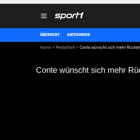

ÜBERSICHT
KATEGORIEN
Home
>
Mediathek
>
Conte wünscht sich mehr Rücke
Conte wünscht sich mehr R
Conte wünscht sich 
Defensiv-Duo fehlt FCB in Paderb
Doppelpack