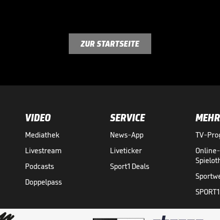
ZUR STARTSEITE
VIDEO
SERVICE
MEHR
Mediathek
News-App
TV-Pr
Livestream
Liveticker
Online
Spielo
Podcasts
Sport1 Deals
Sportw
Doppelpass
SPORT1