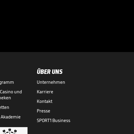
Infantino lockt mit
Milliarden:
Investorenplan der

FIFA
WM 2026
29.07.
00:53
ÜBER UNS
ogramm
Unternehmen
-Casino und
Karriere
theken
Kontakt
etten
Presse
 Akademie
SPORT1 Business