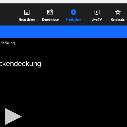





Newsticker
Ergebnisse
Mediathek
Live TV
Originals
ndeckung
ückendeckung
mehr Rückendeckung
orn // Khedira freut sich über
05.02.18