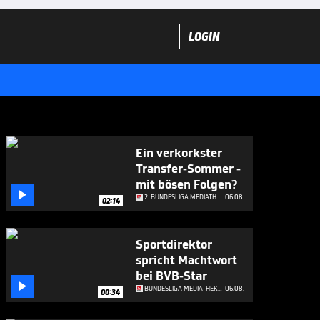
LOGIN
Ein verkorkster
Transfer-Sommer -
mit bösen Folgen?

2. BUNDESLIGA MEDIATHEK HIGHLIGHTS
06.08.
02:14
Sportdirektor
spricht Machtwort
bei BVB-Star

BUNDESLIGA MEDIATHEK HIGHLIGHTS
06.08.
00:34