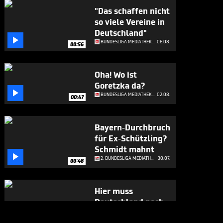
"Das schaffen nicht
so viele Vereine in
Deutschland"

BUNDESLIGA MEDIATHEK HIGHLIGHTS
06.08.
00:56
Oha! Wo ist
Goretzka da?

BUNDESLIGA MEDIATHEK HIGHLIGHTS
02.08.
00:47
Bayern-Durchbruch
für Ex-Schützling?
Schmidt mahnt

2. BUNDESLIGA MEDIATHEK HIGHLIGHTS
30.07.
00:48
Hier muss
Deutschland noch
viel vom

2. BUNDESLIGA MEDIATHEK HIGHLIGHTS
30.07.