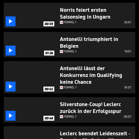
47
seconds
Norris feiert ersten
Saisonsieg in Ungarn

FORMEL 1
26.07.
00:59
Antonelli triumphiert in
Belgien

FORMEL 1
19.07.
01:26
Antonelli lässt der
Konkurrenz im Qualifying
keine Chance

FORMEL 1
18.07.
00:45
Silverstone-Coup! Leclerc
zurück in der Erfolgsspur

FORMEL 1
06.07.
00:48
Leclerc beendet Leidenszeit -