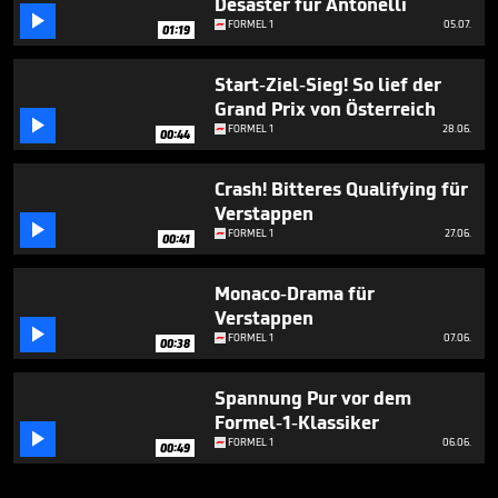
Desaster für Antonelli

FORMEL 1
05.07.
01:19
Start-Ziel-Sieg! So lief der
Grand Prix von Österreich

FORMEL 1
28.06.
00:44
Crash! Bitteres Qualifying für
Verstappen

FORMEL 1
27.06.
00:41
Monaco-Drama für
Verstappen

FORMEL 1
07.06.
00:38
Spannung Pur vor dem
Formel-1-Klassiker

FORMEL 1
06.06.
00:49