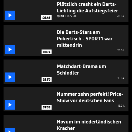
2
Plötzlich crasht ein Darts-
minutes,
Liebling die Aufstiegsfeier
30

INT. FUSSBALL
28.04.
seconds

00:48
Die Darts-Stars am
Pokertisch - SPORT1 war
mittendrin

26.04.
02:34
Matchdart-Drama um
Schindler

19.04.
02:50
Nummer zehn perfekt! Price-
Show vor deutschen Fans

19.04.
01:59
Novum im niederländischen
Kracher