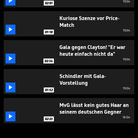

19.04.
02:01
Kuriose Szenze vor Price-
Match

19.04.
01:18
Gala gegen Clayton! "Er war
heute einfach nicht da"

19.04.
02:34
Schindler mit Gala-
Vorstellung

19.04.
01:52
MvG lässt kein gutes Haar an
seinem deutschen Gegner

18.04.
02:23