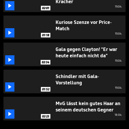
Kracher

19.04.
02:01
Kuriose Szenze vor Price-
Match

19.04.
01:18
Gala gegen Clayton! "Er war
heute einfach nicht da"

19.04.
02:34
Schindler mit Gala-
Vorstellung

19.04.
01:52
MvG lässt kein gutes Haar an
seinem deutschen Gegner

18.04.
02:23