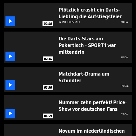
1
minute,
Plötzlich crasht ein Darts-
56
Liebling die Aufstiegsfeier
seconds

INT. FUSSBALL
28.04.

00:48
Die Darts-Stars am
Pokertisch - SPORT1 war
mittendrin

26.04.
02:34
Matchdart-Drama um
Schindler

19.04.
02:50
Nummer zehn perfekt! Price-
Show vor deutschen Fans

19.04.
01:59
Novum im niederländischen