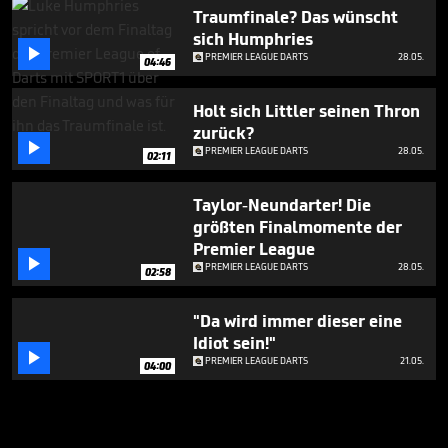
Traumfinale? Das wünscht
sich Humphries

PREMIER LEAGUE DARTS
28.05.
04:46
Holt sich Littler seinen Thron
zurück?

PREMIER LEAGUE DARTS
28.05.
02:11
Taylor-Neundarter! Die
größten Finalmomente der
Premier League

PREMIER LEAGUE DARTS
28.05.
02:58
"Da wird immer dieser eine
Idiot sein!"

PREMIER LEAGUE DARTS
21.05.
04:00