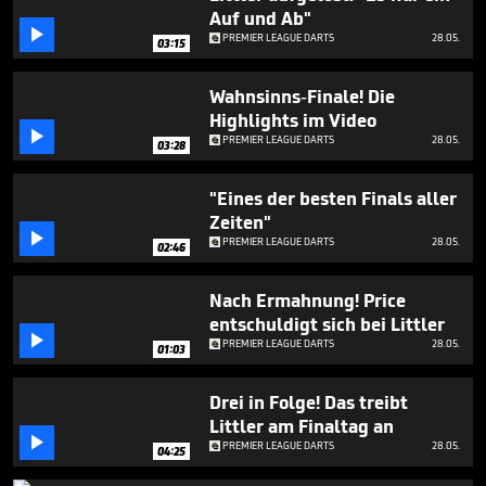
minutes,
Auf und Ab"
18

PREMIER LEAGUE DARTS
28.05.
seconds
03:15
Wahnsinns-Finale! Die
Highlights im Video

PREMIER LEAGUE DARTS
28.05.
03:28
"Eines der besten Finals aller
Zeiten"

PREMIER LEAGUE DARTS
28.05.
02:46
Nach Ermahnung! Price
entschuldigt sich bei Littler

PREMIER LEAGUE DARTS
28.05.
01:03
Drei in Folge! Das treibt
Littler am Finaltag an

PREMIER LEAGUE DARTS
28.05.
04:25