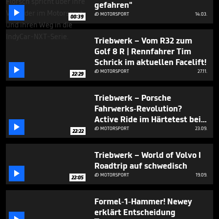
gefahren"

MOTORSPORT
14.03.

00:39
Triebwerk – Vom R32 zum
Golf 8 R | Rennfahrer Tim
Schrick im aktuellen Facelift!

MOTORSPORT
27.11.

22:29
Triebwerk – Porsche
Fahrwerks-Revolution?
Active Ride im Härtetest bei

Walter Röhrl & Tim Schrick I
MOTORSPORT
23.09.

22:22
Nürburgring Nordschleife
Triebwerk – World of Volvo I
Roadtrip auf schwedisch

MOTORSPORT
19.09.

22:05
Formel-1-Hammer! Newey
erklärt Entscheidung