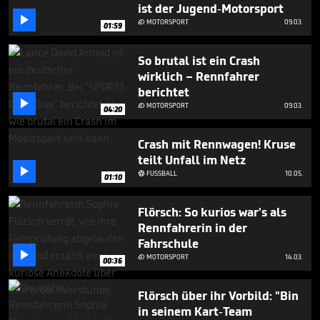
minutes,
ist der Jugend-Motorsport
27

MOTORSPORT
09.03.

01:59
seconds
So brutal ist ein Crash
wirklich – Rennfahrer
berichtet

MOTORSPORT
09.03.

04:20
Crash mit Rennwagen! Kruse
teilt Unfall im Netz

FUSSBALL
10.05.

01:10
Flörsch: So kurios war's als
Rennfahrerin in der
Fahrschule

MOTORSPORT
14.03.

00:36
Flörsch über ihr Vorbild: "Bin
in seinem Kart-Team