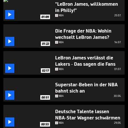
40
"LeBron James, willkommen
seconds
in Philly!"

NBA
25.07.
01:09
Die Frage der NBA: Wohin
wechselt LeBron James?

NBA
14.07.
01:22
LeBron James verlässt die
Lakers - Das sagen die Fans

NBA
01.07.
02:17
Superstar-Beben in der NBA
bahnt sich an

NBA
30.06.
00:51
Deutsche Talente lassen
NBA-Star Wagner schwärmen

NBA
29.06.
00:55