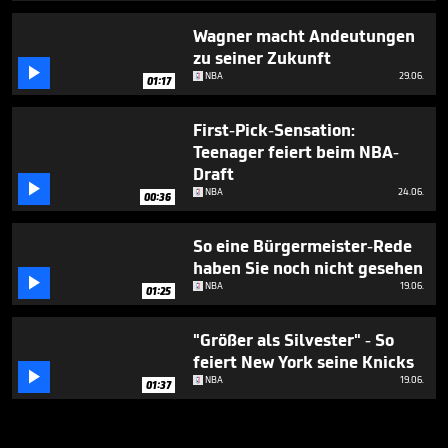
Wagner macht Andeutungen
zu seiner Zukunft

NBA
29.06.
01:17
First-Pick-Sensation:
Teenager feiert beim NBA-
Draft

NBA
24.06.
00:36
So eine Bürgermeister-Rede
haben Sie noch nicht gesehen

NBA
19.06.
01:25
"Größer als Silvester" - So
feiert New York seine Knicks

NBA
19.06.
01:37