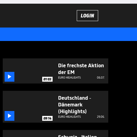
LOGIN
Die frechste Aktion
der EM

EURO HIGHLIGHTS
06.07.
01:03
Deutschland -
Dänemark
(Highlights)

EURO HIGHLIGHTS
29.06.
09:14