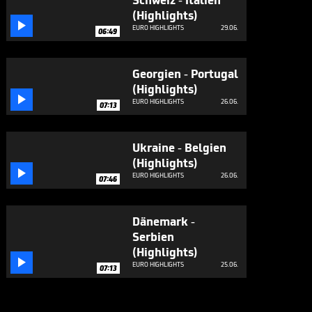
Schweiz - Italien
(Highlights)

EURO HIGHLIGHTS
29.06.
06:49
Georgien - Portugal
(Highlights)

EURO HIGHLIGHTS
26.06.
07:13
Ukraine - Belgien
(Highlights)

EURO HIGHLIGHTS
26.06.
07:46
Dänemark -
Serbien
(Highlights)

EURO HIGHLIGHTS
25.06.
07:13
Dieser England-