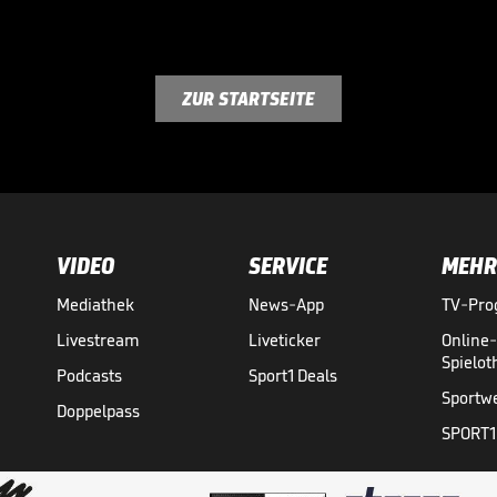
ZUR STARTSEITE
VIDEO
SERVICE
MEHR
Mediathek
News-App
TV-Pr
Livestream
Liveticker
Online
Spielo
Podcasts
Sport1 Deals
Sportw
Doppelpass
SPORT1