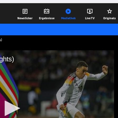





Newsticker
Ergebnisse
Mediathek
Live TV
Originals
s)
ghts)
 (Highlights)
Highlights | EURO 2024, Gruppenphase
19.06.24