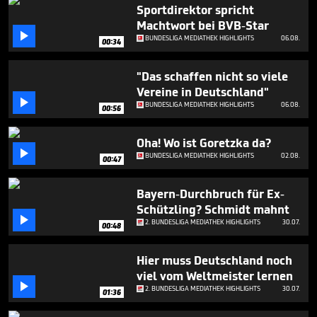
5
Sportdirektor spricht
minutes,
Machtwort bei BVB-Star
25

BUNDESLIGA MEDIATHEK HIGHLIGHTS
06.08.
seconds
00:34
"Das schaffen nicht so viele
Vereine in Deutschland"

BUNDESLIGA MEDIATHEK HIGHLIGHTS
06.08.
00:56
Oha! Wo ist Goretzka da?

BUNDESLIGA MEDIATHEK HIGHLIGHTS
02.08.
00:47
Bayern-Durchbruch für Ex-
Schützling? Schmidt mahnt

2. BUNDESLIGA MEDIATHEK HIGHLIGHTS
30.07.
00:48
Hier muss Deutschland noch
viel vom Weltmeister lernen

2. BUNDESLIGA MEDIATHEK HIGHLIGHTS
30.07.
01:36