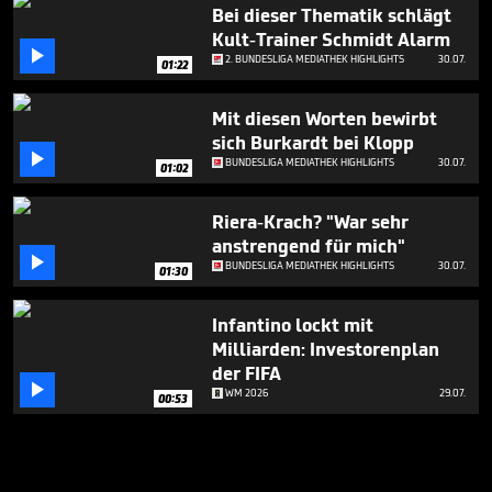
Bei dieser Thematik schlägt
Kult-Trainer Schmidt Alarm

2. BUNDESLIGA MEDIATHEK HIGHLIGHTS
30.07.
01:22
Mit diesen Worten bewirbt
sich Burkardt bei Klopp

BUNDESLIGA MEDIATHEK HIGHLIGHTS
30.07.
01:02
Riera-Krach? "War sehr
anstrengend für mich"

BUNDESLIGA MEDIATHEK HIGHLIGHTS
30.07.
01:30
Infantino lockt mit
Milliarden: Investorenplan
der FIFA

WM 2026
29.07.
00:53