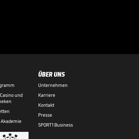
Bayerns neuer
Super-Bubi? "Das
spricht ja auch für

sich"
BUNDESLIGA MEDIATHEK HIGHLIGHTS
06.08.
01:15
ÜBER UNS
ogramm
Unternehmen
-Casino und
Karriere
theken
Kontakt
etten
Presse
 Akademie
SPORT1 Business