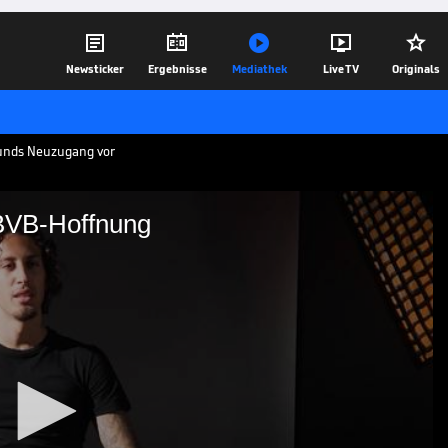





Newsticker
Ergebnisse
Mediathek
Live TV
Originals
munds Neuzugang vor
 BVB-Hoffnung
r neuen BVB-Hoffnung
r Neuzugang innerhalb von nur einer
er die vereinseigenen Kanäle direkt
r.
29.08.25