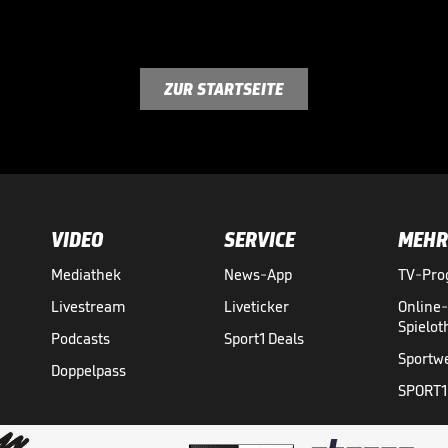
ZUR STARTSEITE
VIDEO
SERVICE
MEHR
Mediathek
News-App
TV-Pr
Livestream
Liveticker
Online
Spielo
Podcasts
Sport1 Deals
Sportw
Doppelpass
SPORT1