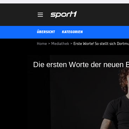

ÜBERSICHT
KATEGORIEN
Home
>
Mediathek
>
Erste Worte! So stellt sich Dort
Die ersten Worte der neuen
Die ersten Worte de
Fábio Silva ist Dortmunds dritte
Woche. Der Portugiese richtet üb
einige Worte an die BVB-Anhänge
BUNDESLIGA MEDIATHEK HIGHLIGHTS