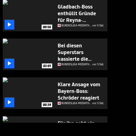
Gladbach-Boss
enthüllt Gründe
für Reyna-

Abschied
BUNDESLIGA MEDIATHEK HIGHLIGHTS
vor 5 Std.
00:56
Bei diesen
Superstars
kassierte die

Bundesliga richtig
BUNDESLIGA MEDIATHEK HIGHLIGHTS
vor 5 Std.
03:01
ab
Klare Ansage vom
Bayern-Boss:
Schröder reagiert

BUNDESLIGA MEDIATHEK HIGHLIGHTS
vor 5 Std.
00:39
Für ihn geht ein
"riesengroßer"