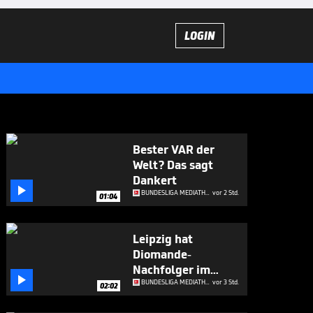
LOGIN
Bester VAR der
Welt? Das sagt
Dankert

BUNDESLIGA MEDIATHEK HIGHLIGHTS
vor 2 Std.
01:04
Leipzig hat
Diomande-
Nachfolger im

Visier
BUNDESLIGA MEDIATHEK HIGHLIGHTS
vor 3 Std.
02:02