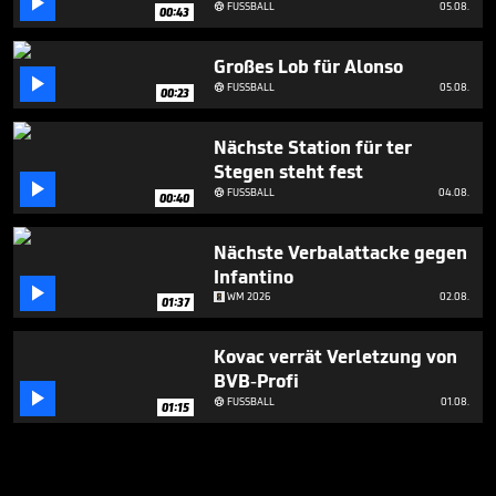

FUSSBALL
05.08.

00:43
Großes Lob für Alonso

FUSSBALL
05.08.

00:23
Nächste Station für ter
Stegen steht fest

FUSSBALL
04.08.

00:40
Nächste Verbalattacke gegen
Infantino

WM 2026
02.08.
01:37
Kovac verrät Verletzung von
BVB-Profi

FUSSBALL
01.08.

01:15