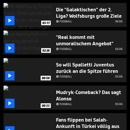
1
minute,
Die "Galaktischen" der 2.
59
Liga? Wolfsburgs große Ziele
seconds

FUSSBALL
06.08.

03:17
"Real kommt mit
unmoralischem Angebot"

FUSSBALL
06.08.

02:26
So will Spalletti Juventus
zurück an die Spitze führen

FUSSBALL
05.08.

00:50
Mudryk-Comeback? Das sagt
Alonso

FUSSBALL
05.08.

00:33
Fans flippen bei Salah-
Ankunft in Türkei völlig aus