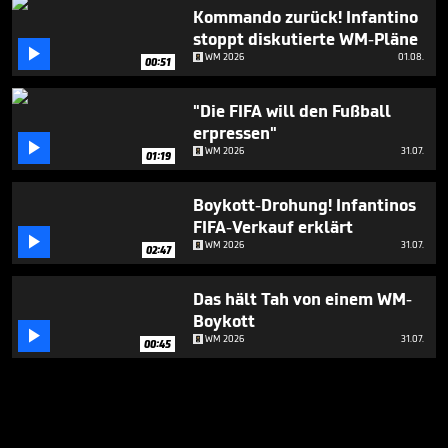
Kommando zurück! Infantino
stoppt diskutierte WM-Pläne

WM 2026
01.08.
00:51
"Die FIFA will den Fußball
erpressen"

WM 2026
31.07.
01:19
Boykott-Drohung! Infantinos
FIFA-Verkauf erklärt

WM 2026
31.07.
02:47
Das hält Tah von einem WM-
Boykott

WM 2026
31.07.
00:45