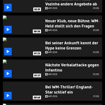
minute,
Vozinha andere Angebote ab
21

WM 2026
05.08.
seconds
02:25
Neuer Klub, neue Bühne: WM-
Held stellt sich den Fragen

WM 2026
05.08.
00:36
Bei seiner Ankunft kennt der
Hype keine Grenzen

WM 2026
03.08.
01:35
Nächste Verbalattacke gegen
Infantino

WM 2026
02.08.
01:37
Bei WM-Thriller! England-
Star schlief ein

WM 2026
01.08.
00:48