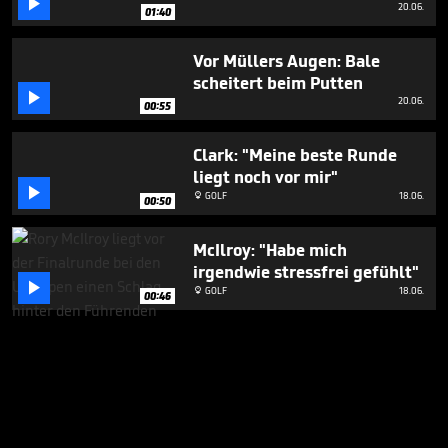

20.06.
01:40
Vor Müllers Augen: Bale
scheitert beim Putten

20.06.
00:55
Clark: "Meine beste Runde
liegt noch vor mir"

GOLF
18.06.

00:50
McIlroy: "Habe mich
irgendwie stressfrei gefühlt"

GOLF
18.06.

00:46