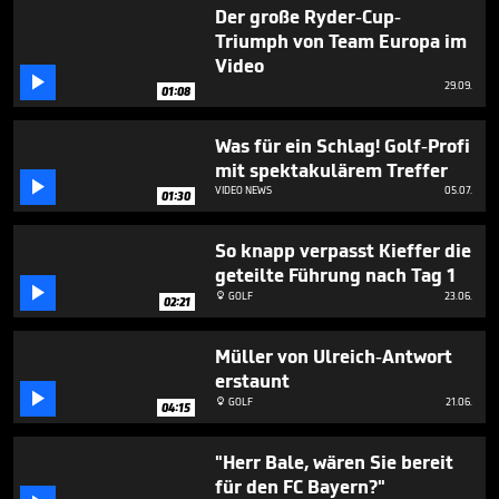
27
Der große Ryder-Cup-
seconds
Triumph von Team Europa im
Video

29.09.
01:08
Was für ein Schlag! Golf-Profi
mit spektakulärem Treffer

VIDEO NEWS
05.07.
01:30
So knapp verpasst Kieffer die
geteilte Führung nach Tag 1

GOLF
23.06.

02:21
Müller von Ulreich-Antwort
erstaunt

GOLF
21.06.

04:15
"Herr Bale, wären Sie bereit
für den FC Bayern?"