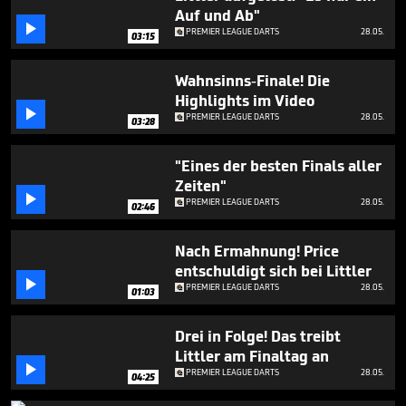
minutes,
Auf und Ab"
50

PREMIER LEAGUE DARTS
28.05.
seconds
03:15
Wahnsinns-Finale! Die
Highlights im Video

PREMIER LEAGUE DARTS
28.05.
03:28
"Eines der besten Finals aller
Zeiten"

PREMIER LEAGUE DARTS
28.05.
02:46
Nach Ermahnung! Price
entschuldigt sich bei Littler

PREMIER LEAGUE DARTS
28.05.
01:03
Drei in Folge! Das treibt
Littler am Finaltag an

PREMIER LEAGUE DARTS
28.05.
04:25