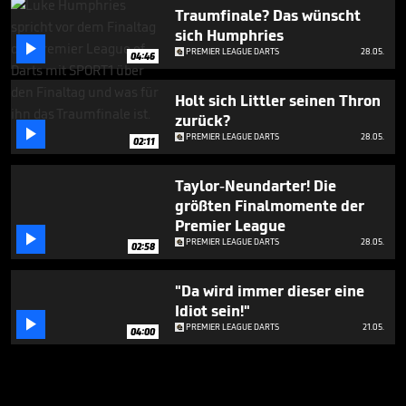
Traumfinale? Das wünscht
sich Humphries

PREMIER LEAGUE DARTS
28.05.
04:46
Holt sich Littler seinen Thron
zurück?

PREMIER LEAGUE DARTS
28.05.
02:11
Taylor-Neundarter! Die
größten Finalmomente der
Premier League

PREMIER LEAGUE DARTS
28.05.
02:58
"Da wird immer dieser eine
Idiot sein!"

PREMIER LEAGUE DARTS
21.05.
04:00