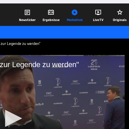





Newsticker
Ergebnisse
Mediathek
Live TV
Originals
, zur Legende zu werden"
 zur Legende zu werden"
chkeit, zur Legende zu
n LA Lakers überraschte die ganze
Spieler Rudy Fernández.
22.04.25