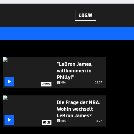
LOGIN
"LeBron James,
willkommen in
Philly!"

NBA
25.07.
01:09
Die Frage der NBA:
Wohin wechselt
LeBron James?

NBA
14.07.
01:22