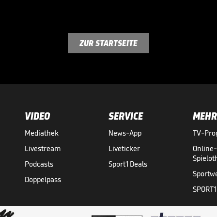
ZUR STARTSEITE
VIDEO
SERVICE
MEHR
Mediathek
News-App
TV-Pr
Livestream
Liveticker
Online
Spielo
Podcasts
Sport1 Deals
Sportw
Doppelpass
SPORT1