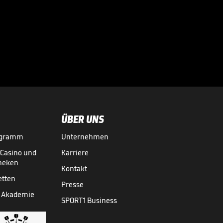
Die
beeindruckenden
Zahlen zum NBA-

Titel der Knicks
NBA
15.06.
00:58
ÜBER UNS
ogramm
Unternehmen
-Casino und
Karriere
theken
Kontakt
etten
Presse
 Akademie
SPORT1 Business