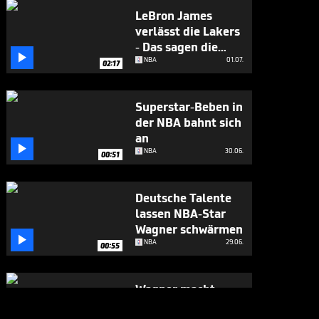
LeBron James
verlässt die Lakers
- Das sagen die

Fans
NBA
01.07.
02:17
Superstar-Beben in
der NBA bahnt sich
an

NBA
30.06.
00:51
Deutsche Talente
lassen NBA-Star
Wagner schwärmen

NBA
29.06.
00:55
Wagner macht
Andeutungen zu