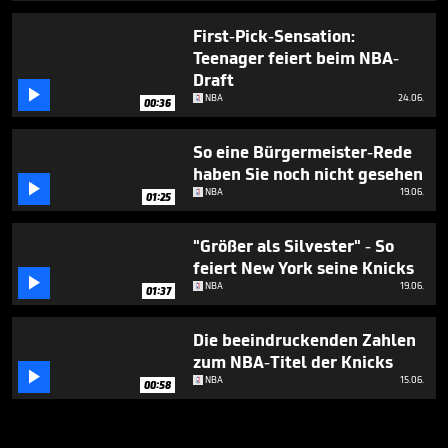
First-Pick-Sensation:
Teenager feiert beim NBA-
Draft

NBA
24.06.
00:36
So eine Bürgermeister-Rede
haben Sie noch nicht gesehen

NBA
19.06.
01:25
"Größer als Silvester" - So
feiert New York seine Knicks

NBA
19.06.
01:37
Die beeindruckenden Zahlen
zum NBA-Titel der Knicks

NBA
15.06.
00:58