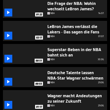
1
Die Frage der NBA: Wohin
minute,
wechselt LeBron James?
4

NBA
14.07.
seconds
01:22
LeBron James verlässt die
Lakers - Das sagen die Fans

NBA
01.07.
02:17
Superstar-Beben in der NBA
bahnt sich an

NBA
30.06.
00:51
Deutsche Talente lassen
NBA-Star Wagner schwärmen

NBA
29.06.
00:55
Wagner macht Andeutungen
zu seiner Zukunft

NBA
29.06.
01:17