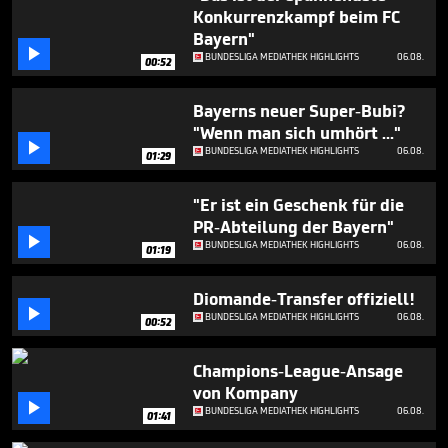
seconds
Konkurrenzkampf beim FC
Bayern"

BUNDESLIGA MEDIATHEK HIGHLIGHTS
06.08.
00:52
Bayerns neuer Super-Bubi?
"Wenn man sich umhört ..."

BUNDESLIGA MEDIATHEK HIGHLIGHTS
06.08.
01:29
"Er ist ein Geschenk für die
PR-Abteilung der Bayern"

BUNDESLIGA MEDIATHEK HIGHLIGHTS
06.08.
01:19
Diomande-Transfer offiziell!

BUNDESLIGA MEDIATHEK HIGHLIGHTS
06.08.
00:52
Champions-League-Ansage
von Kompany

BUNDESLIGA MEDIATHEK HIGHLIGHTS
06.08.
01:41