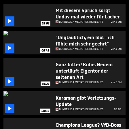
25
seconds
Mit diesem Spruch sorgt
Undav mal wieder für Lacher

BUNDESLIGA MEDIATHEK HIGHLIGHTS
vor 4 Std.
03:02
"Unglaublich, ein Idol - ich
fühle mich sehr geehrt"

BUNDESLIGA MEDIATHEK HIGHLIGHTS
vor 4 Std.
00:43
Ganz bitter! Kölns Neuem
unterläuft Eigentor der
seltenen Art

BUNDESLIGA MEDIATHEK HIGHLIGHTS
vor 5 Std.
03:26
Karaman gibt Verletzungs-
Update

BUNDESLIGA MEDIATHEK HIGHLIGHTS
08.08.
00:38
Champions League? VfB-Boss