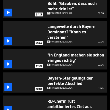
45
Bühl: "Glauben, dass noch
seconds
mehr drin ist"

FRAUEN-BUNDESLIGA
02.06.
01:13
Langeweile durch Bayern-
Dominanz? "Kann es
verstehen"

FRAUEN-BUNDESLIGA
02.06.
01:46
"In England machen sie schon
einiges richtig"

FRAUEN-BUNDESLIGA
02.06.
01:20
Bayern-Star gelingt der
perfekte Abschied

FRAUEN-BUNDESLIGA
17.05.
02:08
RB-Chefin ruft
ambitioniertes Ziel aus