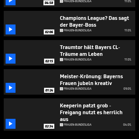

FRAUEN-BUNDESLIGA
11.05.
04:58
Champions League? Das sagt
der Bayer-Boss

FRAUEN-BUNDESLIGA
11.05.
02:06
Traumtor hält Bayers CL-
Träume am Leben

FRAUEN-BUNDESLIGA
11.05.
02:15
Meister-Krönung: Bayerns
Frauen jubeln kreativ

FRAUEN-BUNDESLIGA
09.05.
01:24
Keeperin patzt grob -
Freigang nutzt es herrlich
aus

FRAUEN-BUNDESLIGA
04.05.
02:34