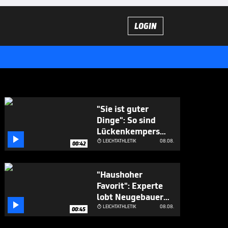
LOGIN
"Sie ist guter
Dinge": So sind
Lückenkempers

Chancen
LEICHTATHLETIK
08.08.

00:42
"Haushoher
Favorit": Experte
lobt Neugebauer

vor EM
LEICHTATHLETIK
08.08.

00:45