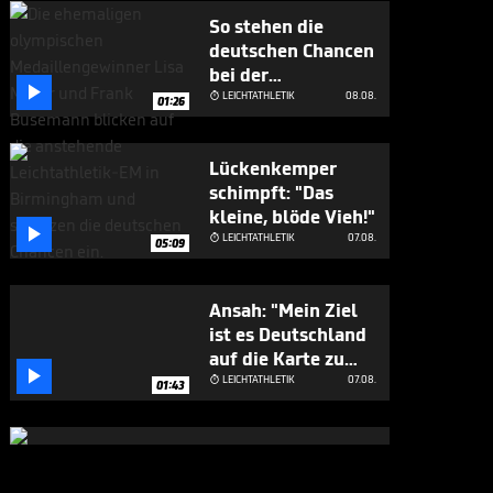
So stehen die
deutschen Chancen
bei der

Leichtathletik-EM
LEICHTATHLETIK
08.08.

01:26
Lückenkemper
schimpft: "Das
kleine, blöde Vieh!"

LEICHTATHLETIK
07.08.

05:09
Ansah: "Mein Ziel
ist es Deutschland
auf die Karte zu

bringen"
LEICHTATHLETIK
07.08.

01:43
Leichtathletik-EM
2026: Alle Zahlen,