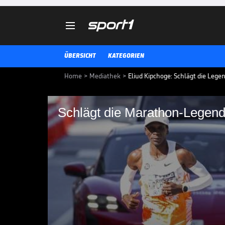

ÜBERSICHT
KATEGORIEN
Home
>
Mediathek
>
Eliud Kipchoge: Schlägt die Lege
Schlägt die Marathon-Legen
Schlägt die Maratho
Eliud Kipchoge hat in seiner Kar
und ist bereits zweimaliger Olym
er noch eins obendrauf setzen.
LEICHTATHLETIK