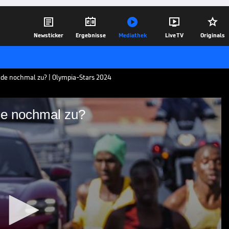





Newsticker
Ergebnisse
Mediathek
Live TV
Originals
nde nochmal zu? | Olympia-Stars 2024
de nochmal zu?
n-Legende nochmal zu?
riere zahlreiche große Siege eingefahren
piasieger. Bei Olympia 2024 in Paris will
09.08.24