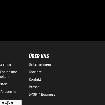
"Bin noch nicht
ganz da, wie ich mir
das erhofft habe"

LEICHTATHLETIK
02.03.

01:12
ÜBER UNS
ogramm
Unternehmen
-Casino und
Karriere
theken
Kontakt
etten
Presse
 Akademie
SPORT1 Business