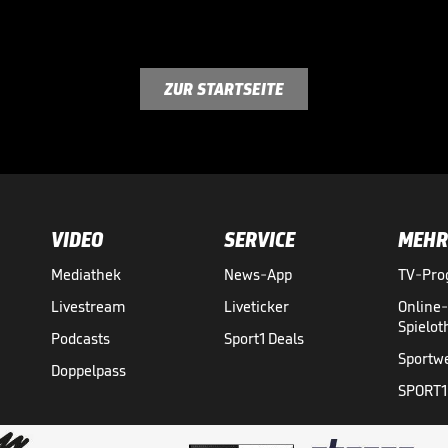
ZUR STARTSEITE
VIDEO
SERVICE
MEHR
Mediathek
News-App
TV-Pr
Livestream
Liveticker
Online
Spielo
Podcasts
Sport1 Deals
Sportw
Doppelpass
SPORT1