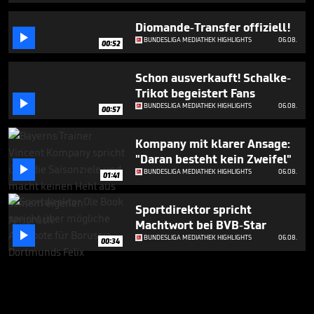
Diomande-Transfer offiziell!

BUNDESLIGA MEDIATHEK HIGHLIGHTS
06.08.
00:52
Schon ausverkauft! Schalke-
Trikot begeistert Fans

BUNDESLIGA MEDIATHEK HIGHLIGHTS
06.08.
00:57
Kompany mit klarer Ansage:
"Daran besteht kein Zweifel"

BUNDESLIGA MEDIATHEK HIGHLIGHTS
06.08.
01:41
Sportdirektor spricht
Machtwort bei BVB-Star

BUNDESLIGA MEDIATHEK HIGHLIGHTS
06.08.
00:34