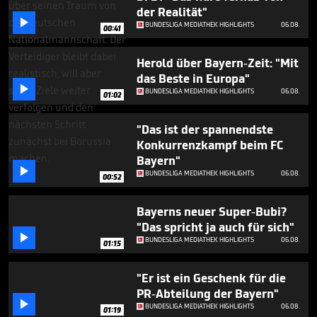
minutes,
der Realität"
1

BUNDESLIGA MEDIATHEK HIGHLIGHTS
06.08.
second
00:41
Herold über Bayern-Zeit: "Mit
das Beste in Europa"

BUNDESLIGA MEDIATHEK HIGHLIGHTS
06.08.
01:02
"Das ist der spannendste
Konkurrenzkampf beim FC
Bayern"

BUNDESLIGA MEDIATHEK HIGHLIGHTS
06.08.
00:52
Bayerns neuer Super-Bubi?
"Das spricht ja auch für sich"

BUNDESLIGA MEDIATHEK HIGHLIGHTS
06.08.
01:15
"Er ist ein Geschenk für die
PR-Abteilung der Bayern"

BUNDESLIGA MEDIATHEK HIGHLIGHTS
06.08.
01:19